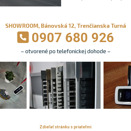
SHOWROOM, Bánovská 12, Trenčianska Turná
0907 680 926
– otvorené po telefonickej dohode –
Zdieľať stránku s priateľmi