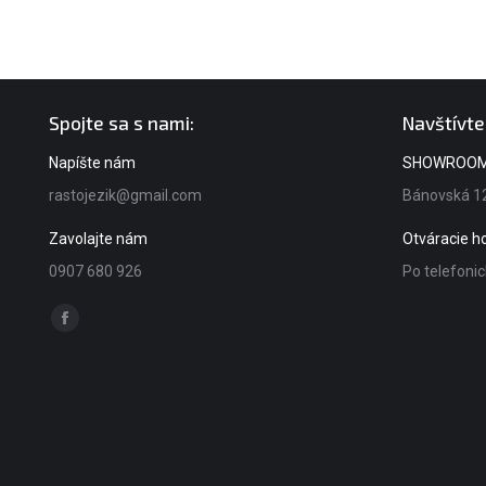
Spojte sa s nami:
Navštívte
Napíšte nám
SHOWROO
rastojezik@gmail.com
Bánovská 12
Zavolajte nám
Otváracie 
0907 680 926
Po telefoni
Find us on:
Facebook
page
opens
in
new
window