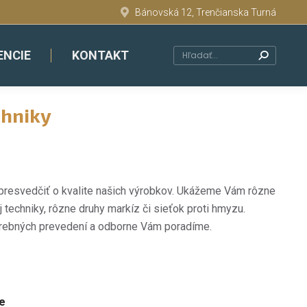
Bánovská 12, Trenčianska Turná
ENCIE
KONTAKT
Search:
chniky
i presvedčiť o kvalite našich výrobkov. Ukážeme Vám rôzne
j techniky, rôzne druhy markíz či sieťok proti hmyzu.
rebných prevedení a odborne Vám poradíme.
e