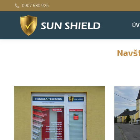
0907 680 926
ÚV
Navšt