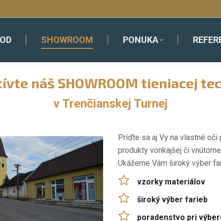
OD
SHOWROOM
PONUKA
REFER
ívte náš SHOWROOM tieniacej te
v Trenčianskej Turnej
Príďte sa aj Vy na vlastné oč
produkty vonkajšej či vnútorne
Ukážeme Vám široký výber fa
vzorky materiálov
široký výber farieb
poradenstvo pri výber