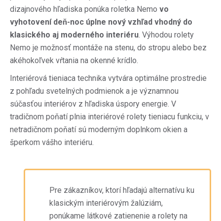
dizajnového hľadiska ponúka roletka Nemo
vo
vyhotovení deň-noc úplne nový vzhľad vhodný do
klasického aj moderného interiéru
. Výhodou rolety
Nemo je možnosť montáže na stenu, do stropu alebo bez
akéhokoľvek vŕtania na okenné krídlo.
Interiérová tieniaca technika vytvára optimálne prostredie
z pohľadu svetelných podmienok a je významnou
súčasťou interiérov z hľadiska úspory energie. V
tradičnom poňatí plnia interiérové rolety tieniacu funkciu, v
netradičnom poňatí sú moderným doplnkom okien a
šperkom vášho interiéru.
Pre zákazníkov, ktorí hľadajú alternatívu ku
klasickým interiérovým žalúziám,
ponúkame látkové zatienenie a rolety na