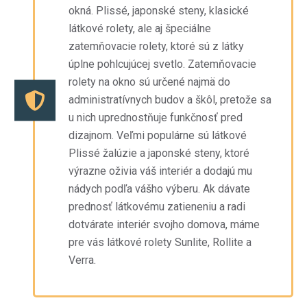
okná. Plissé, japonské steny, klasické
látkové rolety, ale aj špeciálne
zatemňovacie rolety, ktoré sú z látky
úplne pohlcujúcej svetlo. Zatemňovacie
rolety na okno sú určené najmä do
administratívnych budov a škôl, pretože sa
u nich uprednostňuje funkčnosť pred
dizajnom. Veľmi populárne sú látkové
Plissé žalúzie a japonské steny, ktoré
výrazne oživia váš interiér a dodajú mu
nádych podľa vášho výberu. Ak dávate
prednosť látkovému zatieneniu a radi
dotvárate interiér svojho domova, máme
pre vás látkové rolety Sunlite, Rollite a
Verra.