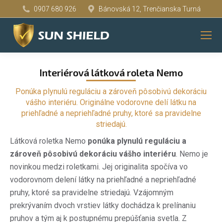
0907 680 926
Bánovská 12, Trenčianska Turná
You are here:
Interiérová látková roleta Nemo
Ponúka plynulú reguláciu a zároveň pôsobivú dekoráciu
vášho interiéru. Originálne vodorovne delí látku na
priehľadné a nepriehľadné pruhy, ktoré sa pravidelne
striedajú.
Látková roletka Nemo
ponúka plynulú reguláciu a
zároveň pôsobivú dekoráciu vášho interiéru
. Nemo je
novinkou medzi roletkami. Jej originalita spočíva vo
vodorovnom delení látky na priehľadné a nepriehľadné
pruhy, ktoré sa pravidelne striedajú. Vzájomným
prekrývaním dvoch vrstiev látky dochádza k prelínaniu
pruhov a tým aj k postupnému prepúšťania svetla. Z