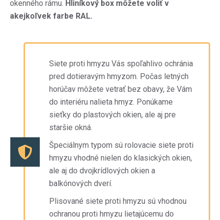
okenného rámu.
Hliníkový box môžete voliť v
akejkoľvek farbe RAL.
Siete proti hmyzu Vás spoľahlivo ochránia
pred dotieravým hmyzom. Počas letných
horúčav môžete vetrať bez obavy, že Vám
do interiéru nalieta hmyz. Ponúkame
sieťky do plastových okien, ale aj pre
staršie okná.
Špeciálnym typom sú rolovacie siete proti
hmyzu vhodné nielen do klasických okien,
ale aj do dvojkrídlových okien a
balkónových dverí.
Plisované siete proti hmyzu sú vhodnou
ochranou proti hmyzu lietajúcemu do