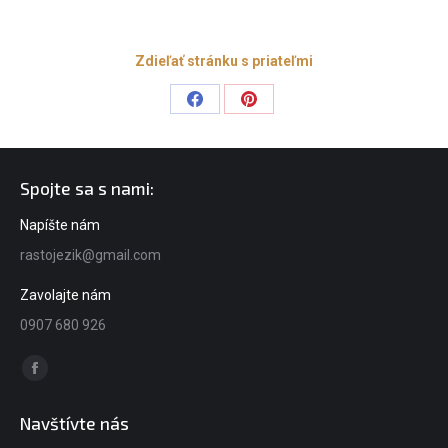
Zdieľať stránku s priateľmi
Share
Share
on
on
Facebook
Pinterest
Spojte sa s nami:
Napíšte nám
rastojezik@gmail.com
Zavolajte nám
0907 680 926
Find us on:
Facebook
page
Navštívte nás
opens