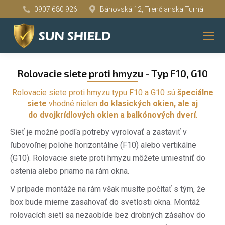
0907 680 926
Bánovská 12, Trenčianska Turná
You are here:
Rolovacie siete proti hmyzu - Typ F10, G10
Rolovacie siete proti hmyzu typu F10 a G10 sú
špeciálne
siete
vhodné nielen
do klasických okien, ale aj
do dvojkrídlových okien a balkónových dverí
.
Sieť je možné podľa potreby vyrolovať a zastaviť v
ľubovoľnej polohe horizontálne (F10) alebo vertikálne
(G10). Rolovacie siete proti hmyzu môžete umiestniť do
ostenia alebo priamo na rám okna.
V prípade montáže na rám však musíte počítať s tým, že
box bude mierne zasahovať do svetlosti okna. Montáž
rolovacích sietí sa nezaobíde bez drobných zásahov do