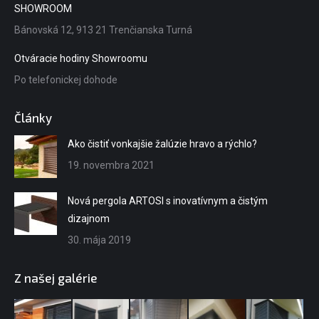
in
SHOWROOM
new
Bánovská 12, 913 21 Trenčianska Turná
window
Otváracie hodiny Showroomu
Po telefonickej dohode
Články
Ako čistiť vonkajšie žalúzie hravo a rýchlo?
19. novembra 2021
Nová pergola ARTOSI s inovatívnym a čistým
dizajnom
30. mája 2019
Z našej galérie