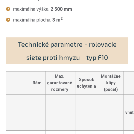
maximálna výška:
2 500 mm
2
maximálna plocha:
3 m
Technické parametre - rolovacie
siete proti hmyzu - typ F10
Max.
Montážne
Spôsob
Rám
garantované
klipy
uchytenia
rozmery
(počet)
vnút