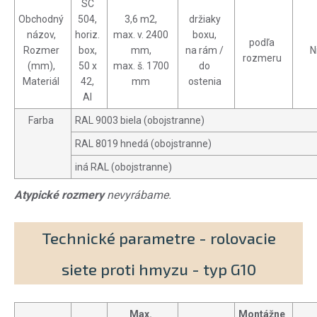
SC
Obchodný
504,
3,6 m2,
držiaky
názov,
horiz.
max. v. 2400
boxu,
podľa
Rozmer
box,
mm,
na rám /
N
rozmeru
(mm),
50 x
max. š. 1700
do
Materiál
42,
mm
ostenia
Al
Farba
RAL 9003 biela (obojstranne)
RAL 8019 hnedá (obojstranne)
iná RAL (obojstranne)
Atypické rozmery
nevyrábame.
Technické parametre - rolovacie
siete proti hmyzu - typ G10
Max.
Montážne