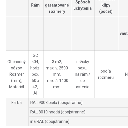
Spôsob
Rám
garantované
klipy
uchytenia
rozmery
(počet)
vnút
SC
Obchodný
504,
3 m2,
držiaky
názov,
horiz.
max. v. 2500
boxu,
podľa
Rozmer
box,
mm,
na rám /
N
rozmeru
(mm),
50 x
max. š. 1400
do
Materiál
42,
mm
ostenia
Al
Farba
RAL 9003 biela (obojstranne)
RAL 8019 hnedá (obojstranne)
iná RAL (obojstranne)