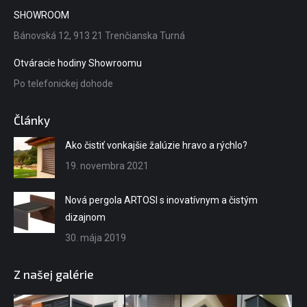
in
SHOWROOM
new
Bánovská 12, 913 21 Trenčianska Turná
window
Otváracie hodiny Showroomu
Po telefonickej dohode
Články
Ako čistiť vonkajšie žalúzie hravo a rýchlo?
19. novembra 2021
Nová pergola ARTOSI s inovatívnym a čistým
dizajnom
30. mája 2019
Z našej galérie