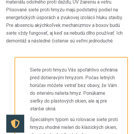
materiálu odolného proti dažďu, UV žiareniu a vetru.
Plisované siete proti hmyzu majú podstatný podiel na
energetických úsporách a zvukovej izolácii hluku stavby.
Pre absenciu akýchkoľvek mechanizmov a boxov budú
siete vždy fungovať, aj keď sa nebudú dlho používať. Ich
demontáž a následné čistenie sú veľmi jednoduché.
Siete proti hmyzu Vás spoľahlivo ochránia
pred dotieravým hmyzom. Počas letných
horúčav môžete vetrať bez obavy, že Vám
do interiéru nalieta hmyz. Ponúkame
sieťky do plastových okien, ale aj pre
staršie okná.
Špeciálnym typom sú rolovacie siete proti
hmyzu vhodné nielen do klasických okien,