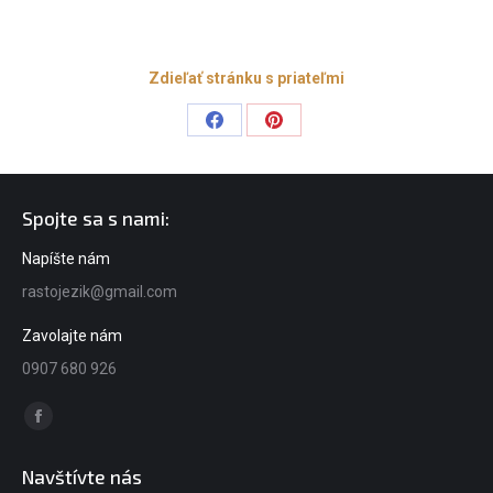
Zdieľať stránku s priateľmi
Share
Share
on
on
Facebook
Pinterest
Spojte sa s nami:
Napíšte nám
rastojezik@gmail.com
Zavolajte nám
0907 680 926
Find us on:
Facebook
page
Navštívte nás
opens