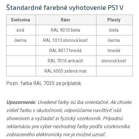
Štandardné farebné vyhotovenie PS1 V
Sieťovina
Rám
Plasty
sivá
RAL 9010 biela
biela
čierna
RAL 1013 slonová kosť
čierna
RAL 8017 hnedá
hnedá
RAL 7016 antracit
slonová kosť
RAL 6005 zelená mat
Pozn.: farba RAL 7035 za príplatok
Upozornenie:
Uvedené farby sú iba orientačné. Ak chcete
vidieť farbu v skutočnosti, odporúčame navštíviť náš
showroom a vyžiadať si fyzický vzorkovník. Prípadnú
reklamáciu pre výber nevhodnej farby podľa vzorkovníka
zobrazeného elektronicky nie je možné uznať.