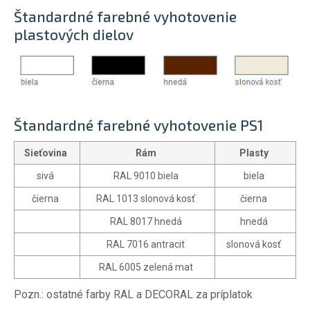
Štandardné farebné vyhotovenie
plastových dielov
Štandardné farebné vyhotovenie PS1
Sieťovina
Rám
Plasty
sivá
RAL 9010 biela
biela
čierna
RAL 1013 slonová kosť
čierna
RAL 8017 hnedá
hnedá
RAL 7016 antracit
slonová kosť
RAL 6005 zelená mat
Pozn.: ostatné farby RAL a DECORAL za príplatok