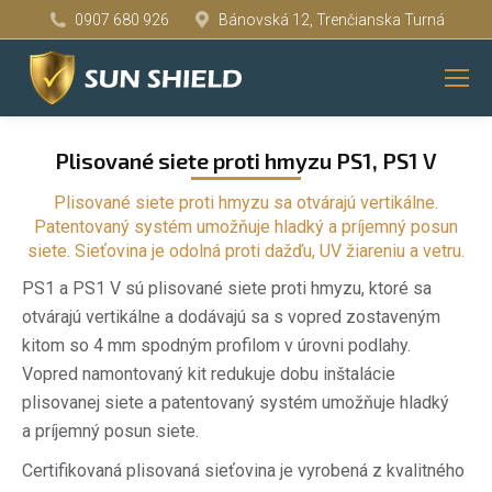
0907 680 926
Bánovská 12, Trenčianska Turná
You are here:
Plisované siete proti hmyzu PS1, PS1 V
Plisované siete proti hmyzu sa otvárajú vertikálne.
Patentovaný systém umožňuje hladký a príjemný posun
siete. Sieťovina je odolná proti dažďu, UV žiareniu a vetru.
PS1 a PS1 V sú plisované siete proti hmyzu, ktoré sa
otvárajú vertikálne a dodávajú sa s vopred zostaveným
kitom so 4 mm spodným profilom v úrovni podlahy.
Vopred namontovaný kit redukuje dobu inštalácie
plisovanej siete a patentovaný systém umožňuje hladký
a príjemný posun siete.
Certifikovaná plisovaná sieťovina je vyrobená z kvalitného