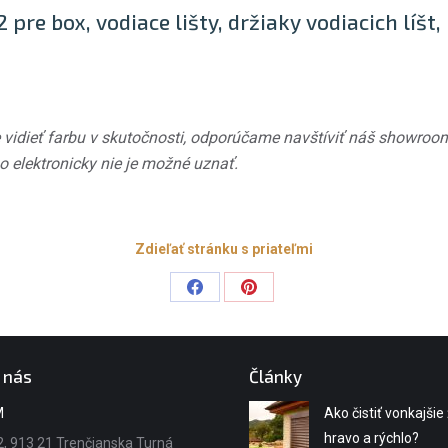
pre box, vodiace lišty, držiaky vodiacich líšt,
 vidieť farbu v skutočnosti, odporúčame navštíviť náš showroom
 elektronicky nie je možné uznať.
Zdieľať stránku s priateľmi
Share
Share
on
on
Facebook
Pinterest
 nás
Články
M
Ako čistiť vonkajšie
hravo a rýchlo?
, 913 21 Trenčianska Turná