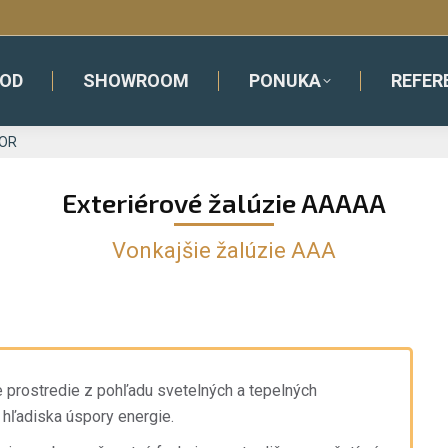
OD
SHOWROOM
PONUKA
REFER
ZOR
Exteriérové žalúzie AAAAA
Vonkajšie žalúzie AAA
ne prostredie z pohľadu svetelných a tepelných
hľadiska úspory energie.