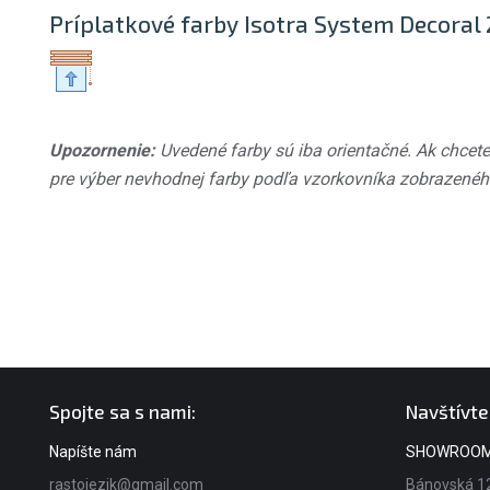
Príplatkové farby Isotra System Decoral 2 
Upozornenie:
Uvedené farby sú iba orientačné. Ak chcete
pre výber nevhodnej farby podľa vzorkovníka zobrazeného
Spojte sa s nami:
Navštívte
Napíšte nám
SHOWROO
rastojezik@gmail.com
Bánovská 12