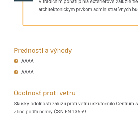
V tradičním poňatí plnia exteriérové žalúzie t
architektonickým prvkom administratívnych b
Prednosti a výhody
AAAA
AAAA
Odolnosť proti vetru
Skúšky odolnosti žalúzií proti vetru uskutočnilo Centrum st
Zlíne podľa normy ČSN EN 13659.