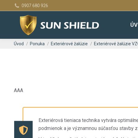
0907 680 926
ÚV
You are here:
Úvod
Ponuka
Exteriérové žalúzie
Exteriérové žalúzie V
AAA
Exteriérová tieniaca technika vytvára optimál
podmienok a je významnou súčasťou stavby z 