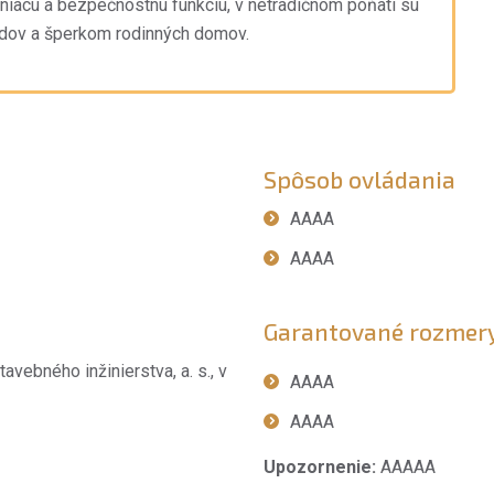
ieniacu a bezpečnostnú funkciu, v netradičnom poňatí sú
udov a šperkom rodinných domov.
Spôsob ovládania
AAAA
AAAA
Garantované rozmer
avebného inžinierstva, a. s., v
AAAA
AAAA
Upozornenie:
AAAAA