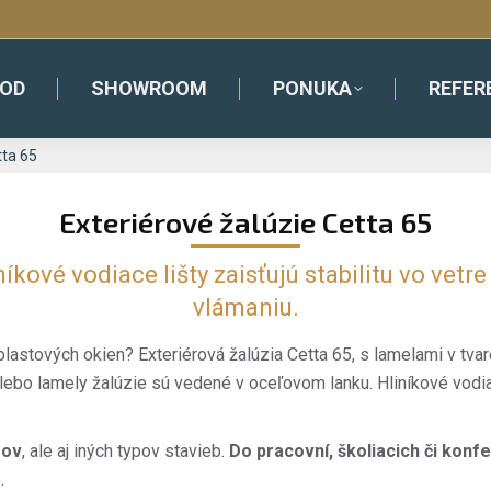
OD
SHOWROOM
PONUKA
REFER
tta 65
Exteriérové žalúzie Cetta 65
íkové vodiace lišty zaisťujú stabilitu vo vet
vlámaniu.
plastových okien? Exteriérová žalúzia Cetta 65, s lamelami v tvar
alebo lamely žalúzie sú vedené v oceľovom lanku. Hliníkové vodia
mov
, ale aj iných typov stavieb.
Do pracovní, školiacich či kon
.