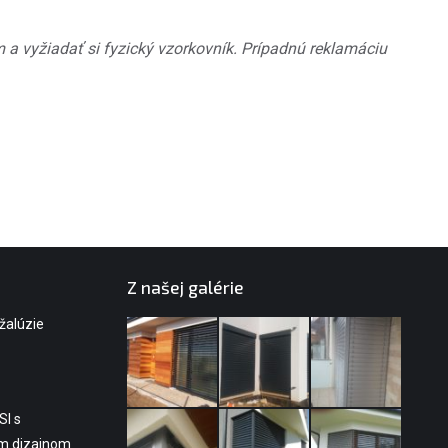
 a vyžiadať si fyzický vzorkovník. Prípadnú reklamáciu
Z našej galérie
 žalúzie
SI s
ým dizajnom