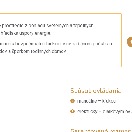
ne prostredie z pohľadu svetelných a tepelných
hľadiska úspory energie.
ieniacu a bezpečnostnú funkciu, v netradičnom poňatí sú
udov a šperkom rodinných domov.
Spôsob ovládania
manuálne – kľukou
elektricky – diaľkovým o
Garantované rozmer