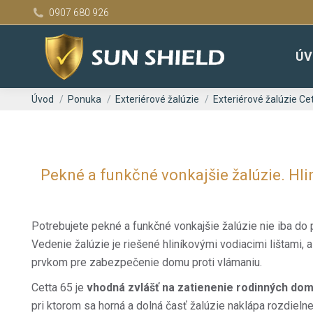
0907 680 926
ÚV
You are here:
Úvod
Ponuka
Exteriérové žalúzie
Exteriérové žalúzie Ce
Pekné a funkčné vonkajšie žalúzie. Hlin
Potrebujete pekné a funkčné vonkajšie žalúzie nie iba do 
Vedenie žalúzie je riešené hliníkovými vodiacimi lištami, 
prvkom pre zabezpečenie domu proti vlámaniu.
Cetta 65 je
vhodná zvlášť na zatienenie rodinných do
pri ktorom sa horná a dolná časť žalúzie naklápa rozdielne