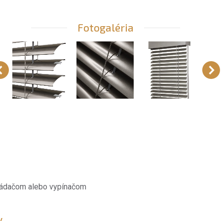
Fotogaléria
vládačom alebo vypínačom
y