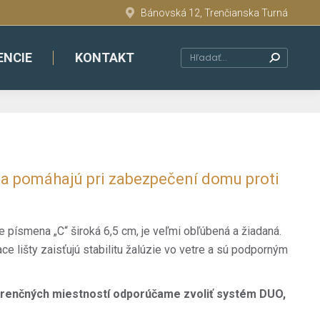
Bánovská 12, Trenčianska Turná
ENCIE
KONTAKT
Search:
re a pomáhajú pri zabezpečení domu proti
e písmena „C“ široká 6,5 cm, je veľmi obľúbená a žiadaná.
ce lišty zaisťujú stabilitu žalúzie vo vetre a sú podporným
ferenčných miestností odporúčame zvoliť systém DUO,