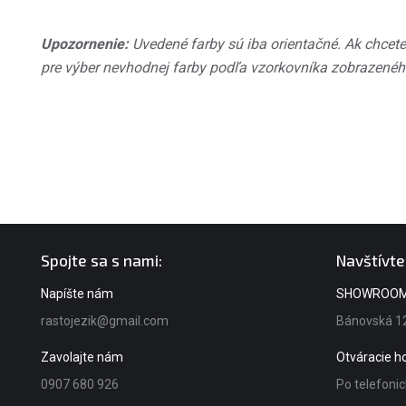
Upozornenie:
Uvedené farby sú iba orientačné. Ak chcete
pre výber nevhodnej farby podľa vzorkovníka zobrazeného
Spojte sa s nami:
Navštívte
Napíšte nám
SHOWROO
rastojezik@gmail.com
Bánovská 12
Zavolajte nám
Otváracie 
0907 680 926
Po telefoni