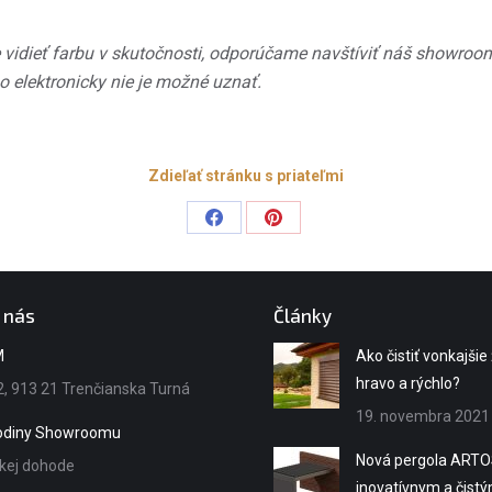
 vidieť farbu v skutočnosti, odporúčame navštíviť náš showroom
 elektronicky nie je možné uznať.
Zdieľať stránku s priateľmi
Share
Share
on
on
Facebook
Pinterest
 nás
Články
M
Ako čistiť vonkajšie
hravo a rýchlo?
, 913 21 Trenčianska Turná
19. novembra 2021
hodiny Showroomu
Nová pergola ARTO
ckej dohode
inovatívnym a čist