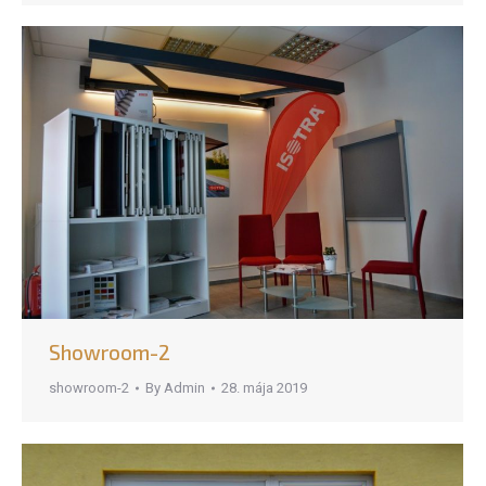
Showroom-2
showroom-2
By
Admin
28. mája 2019